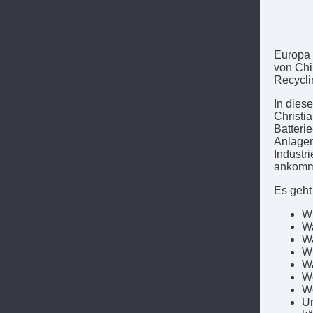
Europa 
von Chi
Recycli
In dies
Christi
Batteri
Anlagen
Industri
ankomm
Es geht
Wi
Wa
Wa
Wi
Wa
We
We
Un