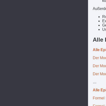
kö
Außerde
Ro
Ex
Ge
Un
Alle
Alle E
Der Moo
Der Moo
Der Moo
…
Alle E
Formel 