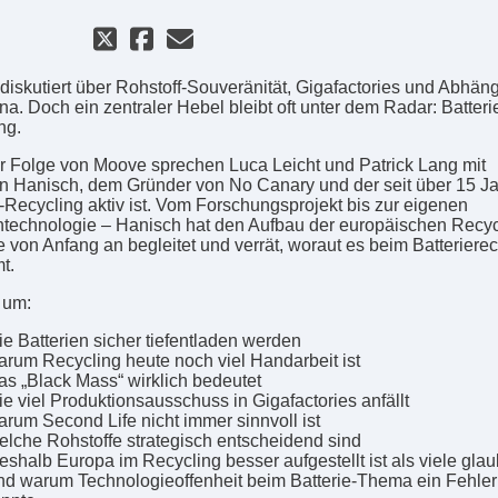
diskutiert über Rohstoff-Souveränität, Gigafactories und Abhäng
na. Doch ein zentraler Hebel bleibt oft unter dem Radar: Batteri
ng.
er Folge von Moove sprechen Luca Leicht und Patrick Lang mit
an Hanisch, dem Gründer von No Canary und der seit über 15 J
e-Recycling aktiv ist. Vom Forschungsprojekt bis zur eigenen
technologie – Hanisch hat den Aufbau der europäischen Recyc
e von Anfang an begleitet und verrät, woraut es beim Batterierec
t.
 um:
e Batterien sicher tiefentladen werden
rum Recycling heute noch viel Handarbeit ist
s „Black Mass“ wirklich bedeutet
e viel Produktionsausschuss in Gigafactories anfällt
rum Second Life nicht immer sinnvoll ist
lche Rohstoffe strategisch entscheidend sind
shalb Europa im Recycling besser aufgestellt ist als viele gla
d warum Technologieoffenheit beim Batterie-Thema ein Fehler