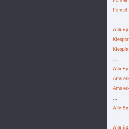
Formel 
Formel 
…
Alle E
Kiespla
Kiespla
…
Alle Ep
Ams erk
Ams erkl
…
Alle Ep
…
Alle Ep