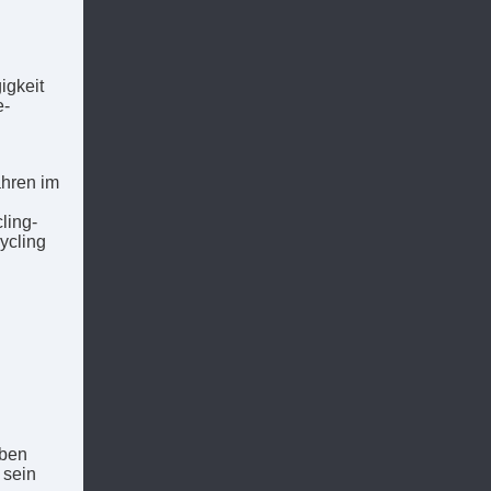
igkeit
e-
ahren im
ling-
ycling
uben
 sein