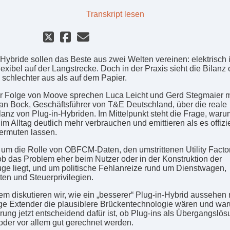
Transkript lesen
-Hybride sollen das Beste aus zwei Welten vereinen: elektrisch 
flexibel auf der Langstrecke. Doch in der Praxis sieht die Bilanz o
h schlechter aus als auf dem Papier.
er Folge von Moove sprechen Luca Leicht und Gerd Stegmaier m
an Bock, Geschäftsführer von T&E Deutschland, über die reale
lanz von Plug-in-Hybriden. Im Mittelpunkt steht die Frage, waru
m Alltag deutlich mehr verbrauchen und emittieren als es offizie
ermuten lassen.
 um die Rolle von OBFCM-Daten, den umstrittenen Utility Factor
ob das Problem eher beim Nutzer oder in der Konstruktion der
ge liegt, und um politische Fehlanreize rund um Dienstwagen,
ten und Steuerprivilegien.
m diskutieren wir, wie ein „besserer“ Plug-in-Hybrid aussehen
e Extender die plausiblere Brückentechnologie wären und wa
rung jetzt entscheidend dafür ist, ob Plug-ins als Übergangslö
oder vor allem gut gerechnet werden.