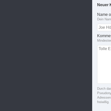
Neuer 
Name o
Dein Name
Kommen
Mindeste
Durch da
Pseudonym
Adressen
freiwillig.