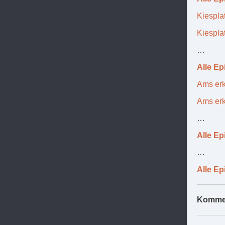
Kiespla
Kiespla
…
Alle Ep
Ams erk
Ams erkl
…
Alle Ep
…
Alle Ep
Komme