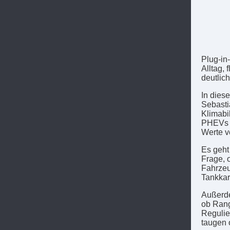
Plug-in
Alltag, 
deutlic
In dies
Sebasti
Klimabi
PHEVs i
Werte v
Es geht
Frage, 
Fahrzeu
Tankkar
Außerde
ob Rang
Regulie
taugen 