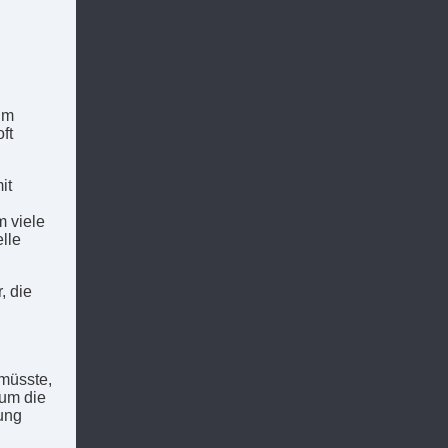
im
ft
it
m viele
lle
, die
 müsste,
rum die
sung