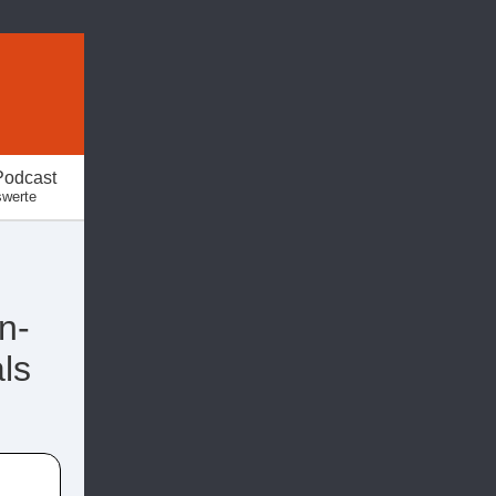
Podcast
swerte
n-
ls