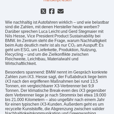
Wie nachhaltig ist Autofahren wirklich – und wie belastbar
sind die Zahlen, mit denen Hersteller heute werben?
Darüber sprechen Luca Leicht und Gerd Stegmaier mit
Nils Hesse, Vice President Product Sustainability bei
BMW. Im Zentrum steht die Frage, warum Nachhaltigkeit
beim Auto deutlich mehr ist als nur CO₂ am Auspuff: Es
geht um ESG, um Lieferkette, Produktion, Nutzung,
Recycling – und um die Zielkonflikte zwischen
Reichweite, Leichtbau, Materialwahl und
Wirtschaftlichkeit.
Besonders spannend: BMW nennt im Gespräch konkrete
Zahlen zum iX3. Hesse sagt, der Fußabdruck liege beim
iX3 nach den ergriffenen Maßnahmen bei rund 13,5
Tonnen, ein vergleichbarer X3-Verbrenner bei 9,9
Tonnen. Der klimatische Break-even des iX3 gegenüber
dem Verbrenner liege je nach Strommix bei etwa 19.000
bis 21.000 Kilometern – also ungefähr nach einem Jahr
für einen typischen iX3-Kunden. Außerdem geht es um
recycelte Kunststoffe, die Abgrenzung zwischen valider
Nachhaltigkeitskommunikation und Greenwashing,