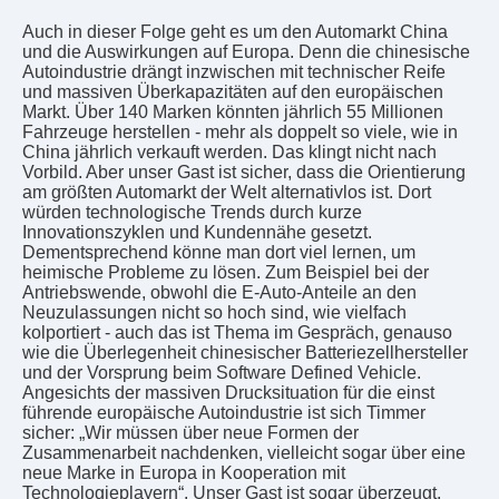
Auch in dieser Folge geht es um den Automarkt China
und die Auswirkungen auf Europa. Denn die chinesische
Autoindustrie drängt inzwischen mit technischer Reife
und massiven Überkapazitäten auf den europäischen
Markt. Über 140 Marken könnten jährlich 55 Millionen
Fahrzeuge herstellen - mehr als doppelt so viele, wie in
China jährlich verkauft werden. Das klingt nicht nach
Vorbild. Aber unser Gast ist sicher, dass die Orientierung
am größten Automarkt der Welt alternativlos ist. Dort
würden technologische Trends durch kurze
Innovationszyklen und Kundennähe gesetzt.
Dementsprechend könne man dort viel lernen, um
heimische Probleme zu lösen. Zum Beispiel bei der
Antriebswende, obwohl die E-Auto-Anteile an den
Neuzulassungen nicht so hoch sind, wie vielfach
kolportiert - auch das ist Thema im Gespräch, genauso
wie die Überlegenheit chinesischer Batteriezellhersteller
und der Vorsprung beim Software Defined Vehicle.
Angesichts der massiven Drucksituation für die einst
führende europäische Autoindustrie ist sich Timmer
sicher: „Wir müssen über neue Formen der
Zusammenarbeit nachdenken, vielleicht sogar über eine
neue Marke in Europa in Kooperation mit
Technologieplayern“. Unser Gast ist sogar überzeugt,