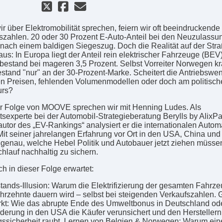
r über Elektromobilität sprechen, feiern wir oft beeindruckende
szahlen. 20 oder 30 Prozent E-Auto-Anteil bei den Neuzulassu
 nach einem baldigen Siegeszug. Doch die Realität auf der Stra
aus: In Europa liegt der Anteil rein elektrischer Fahrzeuge (BEV
estand bei mageren 3,5 Prozent. Selbst Vorreiter Norwegen kr
stand "nur" an der 30-Prozent-Marke. Scheitert die Antriebswe
n Preisen, fehlenden Volumenmodellen oder doch am politisch
urs?
er Folge von MOOVE sprechen wir mit Henning Ludes. Als
ätsexperte bei der Automobil-Strategieberatung Berylls by AlixPa
autor des „EV-Rankings“ analysiert er die internationalen Autom
 Mit seiner jahrelangen Erfahrung vor Ort in den USA, China un
 genau, welche Hebel Politik und Autobauer jetzt ziehen müsse
hlauf nachhaltig zu sichern.
h in dieser Folge erwartet:
tands-Illusion: Warum die Elektrifizierung der gesamten Fahrzeu
hrzehnte dauern wird – selbst bei steigenden Verkaufszahlen. Gi
kt: Wie das abrupte Ende des Umweltbonus in Deutschland ode
derung in den USA die Käufer verunsichert und den Herstellern
ssicherheit raubt. Lernen von Belgien & Norwegen: Warum ein