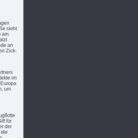
ngen
ße sieht
) am
atzt
nde an
en Zick-
rtners
ärkte im
d Europa
n, um
gflotte
ft für
r der
 die
e