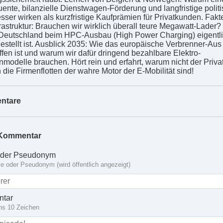
ente, bilanzielle Dienstwagen-Förderung und langfristige polit
esser wirken als kurzfristige Kaufprämien für Privatkunden. Fak
rastruktur: Brauchen wir wirklich überall teure Megawatt-Lader
eutschland beim HPC-Ausbau (High Power Charging) eigentli
gestellt ist. Ausblick 2035: Wie das europäische Verbrenner-Aus
ffen ist und warum wir dafür dringend bezahlbare Elektro-
modelle brauchen. Hört rein und erfahrt, warum nicht der Priva
 die Firmenflotten der wahre Motor der E-Mobilität sind!
ntare
Kommentar
der Pseudonym
 oder Pseudonym (wird öffentlich angezeigt)
tar
ns 10 Zeichen