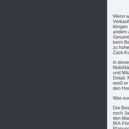
Wenn wi
Verkauf
klingen
anders 
Gesamtb
beim Be
zu hohe
Zack-K
In dies
Mobilit
und Mit
Detail.
weiß er
den Hoc
Was euc
Die Bes
noch Ja
den Mar
IRA-För
Planung