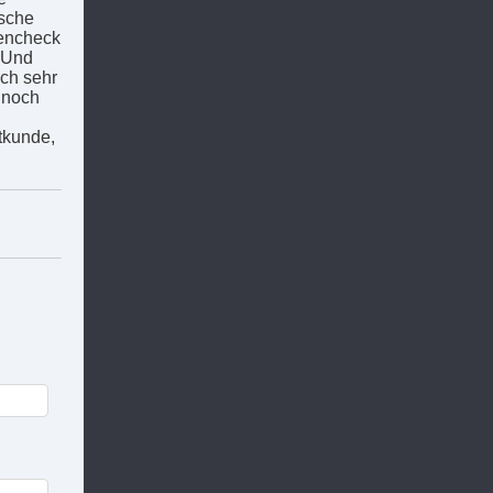
ische
tencheck
? Und
ch sehr
 noch
tkunde,