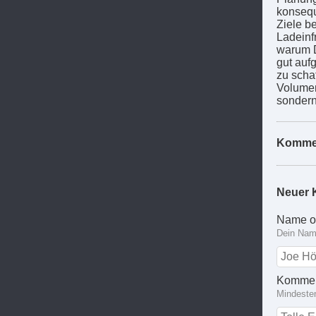
konsequ
Ziele b
Ladeinf
warum D
gut auf
zu scha
Volumen
sondern
Komme
Neuer 
Name o
Dein Name
Kommen
Mindeste