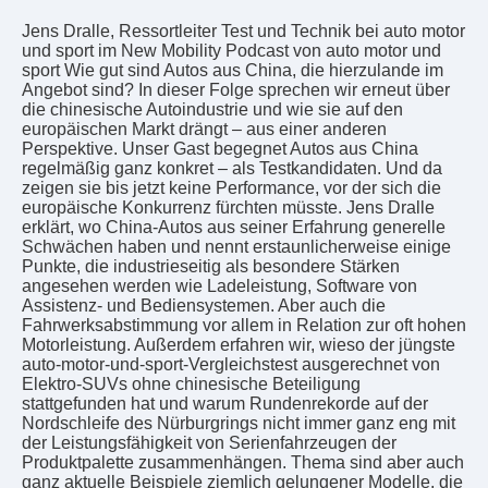
Jens Dralle, Ressortleiter Test und Technik bei auto motor
und sport im New Mobility Podcast von auto motor und
sport Wie gut sind Autos aus China, die hierzulande im
Angebot sind? In dieser Folge sprechen wir erneut über
die chinesische Autoindustrie und wie sie auf den
europäischen Markt drängt – aus einer anderen
Perspektive. Unser Gast begegnet Autos aus China
regelmäßig ganz konkret – als Testkandidaten. Und da
zeigen sie bis jetzt keine Performance, vor der sich die
europäische Konkurrenz fürchten müsste. Jens Dralle
erklärt, wo China-Autos aus seiner Erfahrung generelle
Schwächen haben und nennt erstaunlicherweise einige
Punkte, die industrieseitig als besondere Stärken
angesehen werden wie Ladeleistung, Software von
Assistenz- und Bediensystemen. Aber auch die
Fahrwerksabstimmung vor allem in Relation zur oft hohen
Motorleistung. Außerdem erfahren wir, wieso der jüngste
auto-motor-und-sport-Vergleichstest ausgerechnet von
Elektro-SUVs ohne chinesische Beteiligung
stattgefunden hat und warum Rundenrekorde auf der
Nordschleife des Nürburgrings nicht immer ganz eng mit
der Leistungsfähigkeit von Serienfahrzeugen der
Produktpalette zusammenhängen. Thema sind aber auch
ganz aktuelle Beispiele ziemlich gelungener Modelle, die